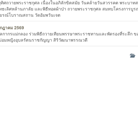
ุทิศถวายพระราชกุศล เนื่องในอภิลักขิตสมัย วันคล้ายวันสวรรคต พระบาทส
ทธเลิศหล้านภาลัย และพิธีทอดผ้าป่า ถวายพระราชกุศล สมทบโครงการบูร
งขรณ์โบราณสถาน วัดอัมพวันเจต
รกฎาคม 2569
ุลกากรแม่กลอง ร่วมพิธีถวายเทียนพรรษาพระราชทานและพัดรองที่ระลึก ข
่อมหญิงอุบลรัตนราชกัญญา สิริวัฒนาพรรณวดี
ด