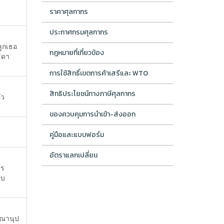
ราคาศุลกากร
ประกาศกรมศุลกากร
ูกเธอ
กฎหมายที่เกี่ยวข้อง
ิดา
การใช้สิทธิ์เขตการค้าเสรีและ WTO
สิทธิประโยชน์ทางภาษีศุลกากร
ัว
ของควบคุมการนำเข้า-ส่งออก
คู่มือและแบบฟอร์ม
อัตราแลกเปลี่ยน
าร
อบ
ิณานุป