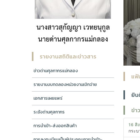
วันพฤหัสบดีที่ ๓๐ กรกฎาคม ๒๕๖๙ นางสาวสุกัญญา เวทยนุกูล 
ชื่นใจ ผู้อำนวยการส่วนบริการศุลกากร พร
รายงานสถิติและข่าวสาร
ข่าวด่านศุลกากรแม่กลอง
แฟ้
รายงานงบทดลองหน่วยงานเบิกจ่าย
ยิน
เอกสารเผยแพร่
ข่า
ระฆังด่านศุลกากร
16 สิ
การนำเข้า-ส่งออกสินค้า
กระบว
การลงทะเบียนเป็นผู้ประกอบการนำเข้า-