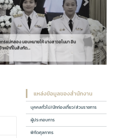
วันอังคารที่ ๒๘ กรกฎาคม ๒๕๖๙ เวลา ๐๗๐๐ น. นางสาวสุกัญญา เวทยนุ
สาวญาณิศา สิริวัฒนพรกุล ผู้อำนวยการส่วนควบคุมทางศุลกากร และเจ้าหน้
ทำบุญตักบาตรถวายพระราชกุศ
แหล่งข้อมูลของสำนักงาน
บุคคลทั่วไป/นักท่องเที่ยว/ส่วนราชการ
ผู้ประกอบการ
พิกัดศุลกากร