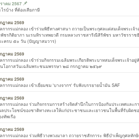
กราคม 2567
รบ้าง ที่ต้องเสียภาษี
รกฎาคม 2569
ุลกากรแม่กลอง เข้าร่วมพิธีทางศาสนา ถวายเป็นพระกุศลแด่สมเด็จพระเจ้าล
้าพัชรกิติยาภา นเรนทิราเทพยวดี กรมหลวงราชสาริณีสิริพัชร มหาวัชรราชธ
ระครบ ๕๐ วัน (ปัญญาสมวาร)
รกฎาคม 2569
ุลกากรแม่กลอง เข้าร่วมกิจกรรมเฉลิมพระเกียรติพระบาทสมเด็จพระเจ้าอยู่ห
องในโอกาสวันเฉลิมพระชนมพรรษา ๒๘ กรกฎาคม ๒๕๖๙
รกฎาคม 2569
ุลกากรแม่กลอง เข้าเยี่ยมชม 'บางจากฯ' รับฟังบรรยายน้ำมัน SAF
รกฎาคม 2569
ุลกากรแม่กลอง ร่วมกิจกรรมการสร้างจิตสำนึกในการป้องกันประเทศและก
ผลประโยชน์ของชาติทางทะเลให้แก่ประชาชนและเยาวชนในพื้นที่รับผิดช
งทัพเรือ
รกฎาคม 2569
ุลกากรแม่กลอง ร่วมพิธีวางพวงมาลา ถวายราชสักการะ พิธีบำเพ็ญกุศลทักษ